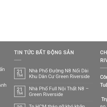
TIN TỨC BẤT ĐỘNG SẢN
CH
RI
ấn
Nhà Phố Đường N8 Nối Dài
21
Th4
Khu Dân Cư Green Riverside
Cô
Anh
Tu
Nhà Phố Full Nội Thất N8 –
21
Th4
Green Riverside
Tr
Tp.HCM tháo gỡ khó khăn