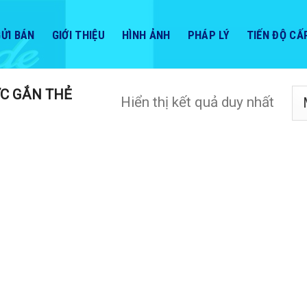
ỬI BÁN
GIỚI THIỆU
HÌNH ẢNH
PHÁP LÝ
TIẾN ĐỘ CẤ
C GẮN THẺ
Hiển thị kết quả duy nhất