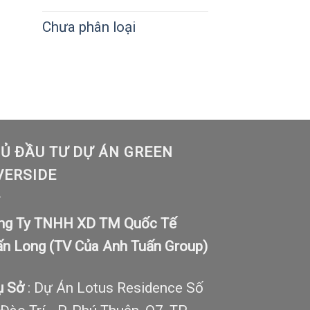
Chưa phân loại
Ủ ĐẦU TƯ DỰ ÁN GREEN
VERSIDE
ng Ty TNHH XD TM Quốc Tế
ấn Long (TV Của Anh Tuấn Group)
ụ Sở
: Dự Án Lotus Residence Số