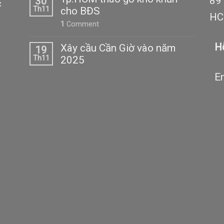
89 
30
c
Th11
cho BĐS
H
1
Comment
H
Xây cầu Cần Giờ vào năm
19
Th11
2025
Em