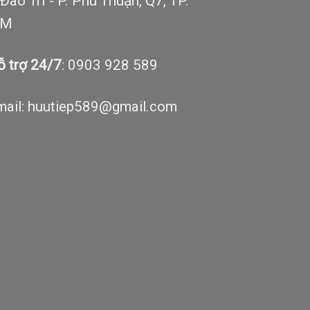
Đào Trí - P. Phú Thuận, Q7, TP.
CM
ỗ trợ 24/7
: 0903 928 589
ail: huutiep589@gmail.com